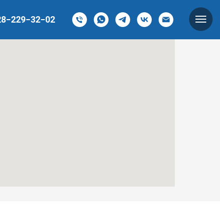
28−229−32−02